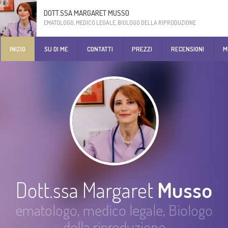
DOTT.SSA MARGARET MUSSO
EMATOLOGO, MEDICO LEGALE, BIOLOGO DELLA RIPRODUZIONE
INIZIO
SU DI ME
CONTATTI
PREZZI
RECENSIONI
M
Dott.ssa Margaret
Musso
ematologo, medico legale, Biologo
della riproduzione