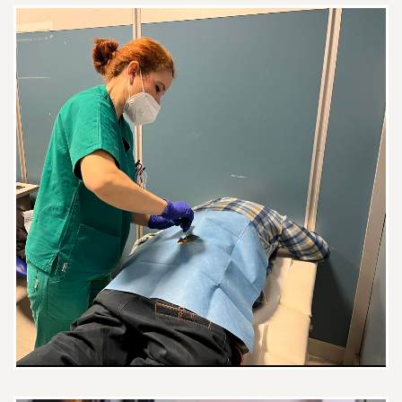
problema, ma anche di
tranquillizzarmi durante tutta la
visita. Mi ha prescritto diversi
esami mirati per approfondire la
mia situazione e trovare la terapia
più adatta, senza lasciare nulla al
caso. È raro trovare una
professionista così preparata e
attenta al paziente. Sono davvero
felice di averla conosciuta e la
consiglio con grande piacere.
Paziente