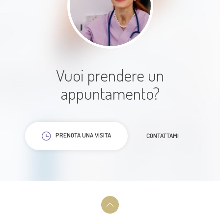
La dottoressa è fantastica. La
comunicazione e la professionalità
sono eccellenti. Ve la consiglio.
Paziente
Vuoi prendere un
appuntamento?
PRENOTA UNA VISITA
CONTATTAMI
La Dottoressa è molto empatica,
preparata, ti mette subito a
proprio agio. Ha un approccio
olistico, non guarda solo i sintomi,
o legge solo le analisi, ma guarda
alla persona, alla sua anamnesi, e a