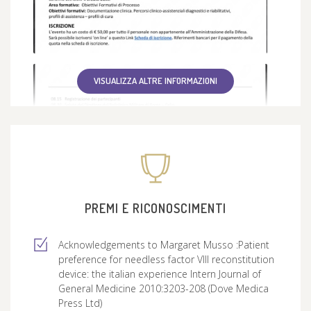
clinica.
Sono in costante aggiornamento professionale
per offrire cure adeguate, sicure e coordinate. Mi
impegno ad ascoltare attentamente, spiegare in
VISUALIZZA ALTRE INFORMAZIONI
modo chiaro e accompagnare i pazienti nel
percorso diagnostico e terapeutico.
Per qualsiasi contatto o prima consultazione,
sono a disposizione per un colloquio informativo
volto a capire bisogni e aspettative, spiegare le
opzioni disponibili e definire insieme il miglior
piano di cura.
PREMI E RICONOSCIMENTI
Acknowledgements to Margaret Musso :Patient
preference for needless factor VIII reconstitution
device: the italian experience Intern Journal of
General Medicine 2010:3203-208 (Dove Medica
Press Ltd)