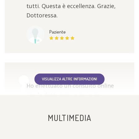
tutti. Questa è eccellenza. Grazie,
Dottoressa.
Paziente
VISUALIZZA ALTRE INFORMAZIONI
Ho effettuato un consulto online
con la dottoressa e ne sono
rimasta davvero molto soddisfatta.
È stata estremamente scrupolosa,
MULTIMEDIA
attenta e disponibile, cercando non
solo di individuare la causa del mio