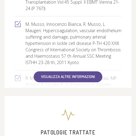
Transplantation Vol.45 Suppl. II EBMT Vienna 21-
24 (P 767))
M. Musso, Innocenzo Bianca, R. Musso, L.
Maugeri. Hypercoagulation, vascular endothelium
suffering and damage, pulmonary arterial
hypertension in sickle cell disease P-TH 420 XXIII
Congress of International Society on Thrombosis
and Haemostasis 57 th Annual SSC Meeting
ISTHH 23-28 th, 2011 Kyoto
VISUALIZZA ALTRE INFORMAZIONI
R. Musso, D. Cultrera, G. Sortino, M. Musso, MP.
Azzaro, A. Cipolla, E. Di Francesco E. Falcidia.
Plasma coagulation profile and genetic
thrombophilic mutation pattern can prevent
thhe idiopathic recurrent abortions, repeated
fetal loss and intrauterine growth retardation in
healthy fertile women Athens June 25-28 th 2008
Pathophysiology Haemostasis and Thrombosis
2008 (suppl.1). Page 67 Poster 078
PATOLOGIE TRATTATE