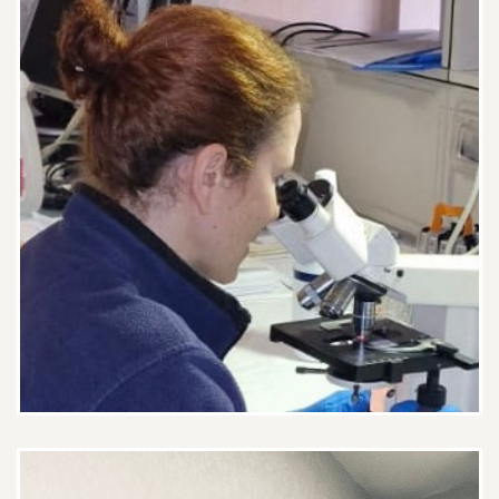
Complimenti per la professionalità
per l'empatia per la gentilezza per
la spiegazione degli
approfondimenti richiesti e per
comprensione. Davvero
un'esperienza eccezionale
Paziente