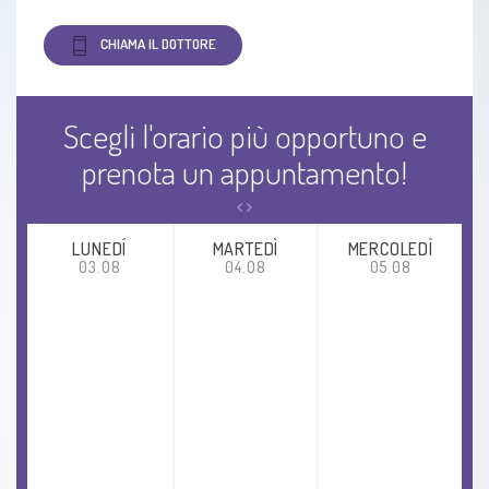
Infertilità maschile
CHIAMA IL DOTTORE
Riduzione della riserva ovarica
Scegli l'orario più opportuno e
Sterilità
prenota un appuntamento!
LUNEDÍ
MARTEDÌ
MERCOLEDÌ
03.08
04.08
05.08