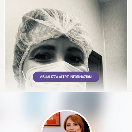
Dottoressa attenta e scrupolosa
che va oltre i dati ma punta a
comprendere il paziente a tutto
tondo. Fortemente empatica e
comprensiva, mi sono fidata di lei
in gravidanza e ora mi affido
nuovamente a lei. Fortemente
consigliata
VISUALIZZA ALTRE INFORMAZIONI
Paziente